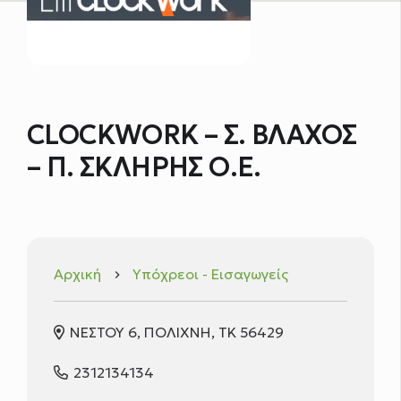
CLOCKWORK – Σ. ΒΛΑΧΟΣ
– Π. ΣΚΛΗΡΗΣ Ο.Ε.
Αρχική
Υπόχρεοι - Εισαγωγείς
keyboard_arrow_right
ΝΕΣΤΟΥ 6, ΠΟΛΙΧΝΗ, ΤΚ 56429
2312134134