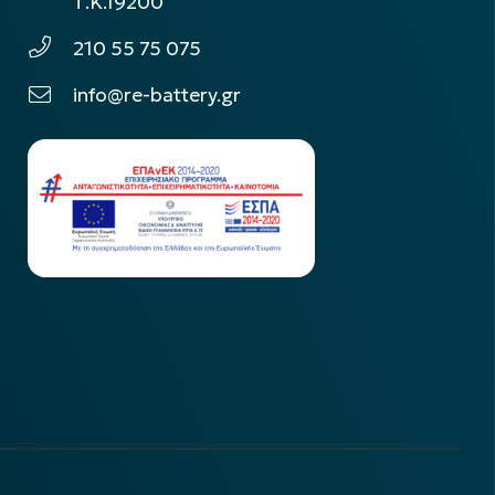
Τ.Κ.19200
210 55 75 075
info@re-battery.gr