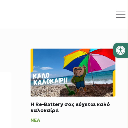
Ανοίξτε
Η Re-Battery σας εύχεται καλό
καλοκαίρι!
ΝΈΑ