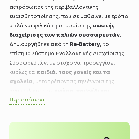
εκπρόσωπος της περιβαλλοντικής
ευαισθητοποίησης, που σε μαθαίνει με τρόπο
απλό και φιλικό τη σημασία της
σωστής
διαχείρισης των παλιών συσσωρευτών
.
Δημιουργήθηκε από τη
Re-Battery
, το
επίσημο Σύστημα Εναλλακτικής Διαχείρισης
Συσσωρευτών, με στόχο να προσεγγίσει
κυρίως τα
παιδιά, τους γονείς και τα
σχολεία
, μετατρέποντας την έννοια της
ανακύκλωσης σε
γνώση, παιχνίδι και
Περισσότερα
συνείδηση
.
Μέσα από
διαδραστικό υλικό, αφίσες,
παρουσιάσεις, βίντεο και βιωματικές
δράσεις σε σχολικές μονάδες
, ο Ρι-