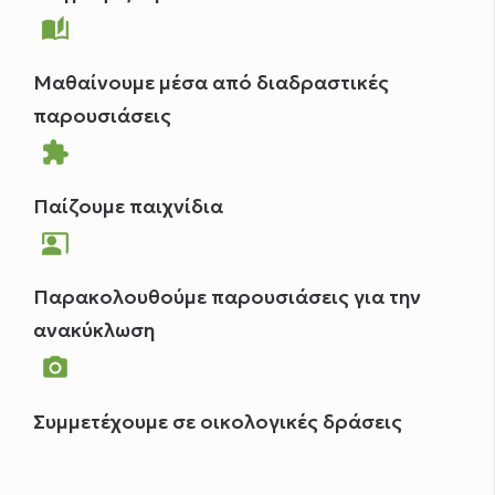
auto_stories
Μαθαίνουμε μέσα από διαδραστικές
παρουσιάσεις
extension
Παίζουμε παιχνίδια
co_present
Παρακολουθούμε παρουσιάσεις για την
ανακύκλωση
camera_alt
Συμμετέχουμε σε οικολογικές δράσεις