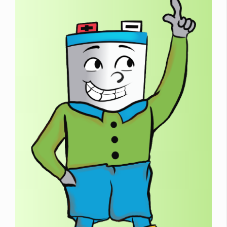
Μπαταρούλης σου εξηγεί:
Τι είναι οι συσσωρευτές και γιατί είναι
επικίνδυνοι για το περιβάλλον
Πώς γίνεται η συλλογή, η μεταφορά και η
ανακύκλωσή τους
Ποιος είναι ο ρόλος της κυκλικής
οικονομίας και της ατομικής ευθύνης
Πώς όλοι – ακόμα κι ΕΣΥ – μπορείς να
προστατεύσεις το περιβάλλον
Ο Ρι-Μπαταρούλης επισκέπτεται σχολεία,
συμμετέχει σε εκδηλώσεις και φέρνει κοντά
την επόμενη γενιά πολιτών με τις αρχές της
πράσινης ανάπτυξης
, της
υπευθυνότητας