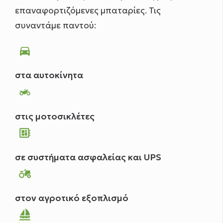
επαναφορτιζόμενες μπαταρίες. Τις
συναντάμε παντού:
directions_car
στα αυτοκίνητα
two_wheeler
στις μοτοσικλέτες
developer_board
σε συστήματα ασφαλείας και UPS
agriculture
στον αγροτικό εξοπλισμό
sailing