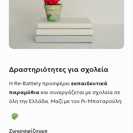
Δραστηριότητες για σχολεία
Η Re-Battery προσφέρει
εκπαιδευτικά
παραμύθια
και συνεργάζεται με σχολεία σε
όλη την Ελλάδα. Μαζί με τον Ρι-Μπαταρούλη:
palette
Ζωγραφίζουμε