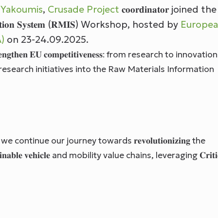
 Yakoumis
,
Crusade Project
𝐜𝐨𝐨𝐫𝐝𝐢𝐧𝐚𝐭𝐨𝐫 joined th
𝐚𝐭𝐢𝐨𝐧 𝐒𝐲𝐬𝐭𝐞𝐦 (𝐑𝐌𝐈𝐒) Workshop, hosted by
Europe
)
on 23-24.09.2025.
𝐫𝐞𝐧𝐠𝐭𝐡𝐞𝐧 𝐄𝐔 𝐜𝐨𝐦𝐩𝐞𝐭𝐢𝐭𝐢𝐯𝐞𝐧𝐞𝐬𝐬: from research to innovatio
ojects & research initiatives into the Raw Materials Information
 continue our journey towards 𝐫𝐞𝐯𝐨𝐥𝐮𝐭𝐢𝐨𝐧𝐢𝐳𝐢𝐧𝐠 the
𝐚𝐢𝐧𝐚𝐛𝐥𝐞 𝐯𝐞𝐡𝐢𝐜𝐥𝐞 and mobility value chains, leveraging 𝐂𝐫𝐢𝐭𝐢𝐜