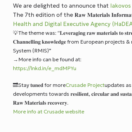
We are delighted to announce that
Iakovos
The 7th edition of the 𝐑𝐚𝐰 𝐌𝐚𝐭𝐞𝐫𝐢𝐚𝐥𝐬 𝐈𝐧𝐟𝐨𝐫
Health and Digital Executive Agency (HaDEA
💡The theme was: “𝐋𝐞𝐯𝐞𝐫𝐚𝐠𝐢𝐧𝐠 𝐫𝐚𝐰 𝐦𝐚𝐭𝐞𝐫𝐢𝐚𝐥𝐬 𝐭𝐨 𝐬
𝐂𝐡𝐚𝐧𝐧𝐞𝐥𝐥𝐢𝐧𝐠 𝐤𝐧𝐨𝐰𝐥𝐞𝐝𝐠𝐞 from European pr
System (RMIS)”
→More info can be found at:
https://lnkd.in/e_mdMPYu
🔜Stay 𝐭𝐮𝐧𝐞𝐝 for more
Crusade Project
updates as we
developments towards 𝐫𝐞𝐬𝐢𝐥𝐢𝐞𝐧𝐭, 𝐜𝐢𝐫𝐜𝐮𝐥𝐚𝐫 𝐚𝐧𝐝 𝐬𝐮𝐬
𝐑𝐚𝐰 𝐌𝐚𝐭𝐞𝐫𝐢𝐚𝐥𝐬 𝐫𝐞𝐜𝐨𝐯𝐞𝐫𝐲.
More info at Crusade website