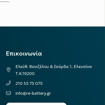
Επικοινωνία
Ελεύθ. Βενιζέλου & Σκόρδα 1, Ελευσίνα
Τ.Κ.19200
210 55 75 075
info@re-battery.gr