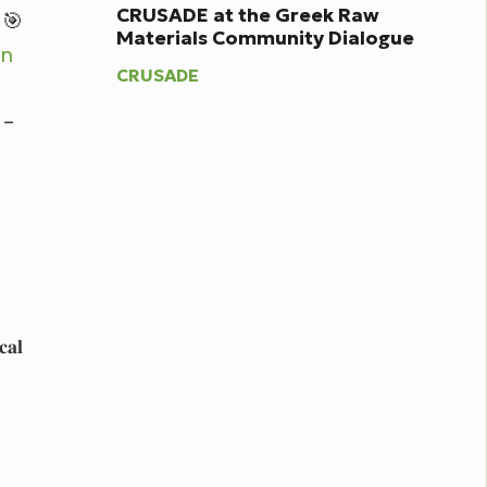
CRUSADE at the Greek Raw
e 🎯
Materials Community Dialogue
an
CRUSADE
n –
𝐚𝐥