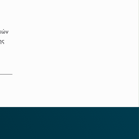
κών
ης