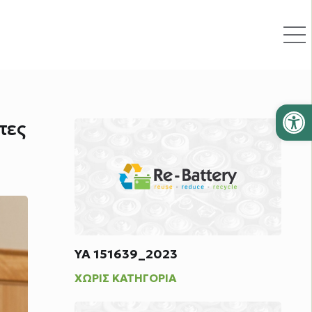
Ανοίξτε
τες
ΥΑ 151639_2023
ΧΩΡΊΣ ΚΑΤΗΓΟΡΊΑ