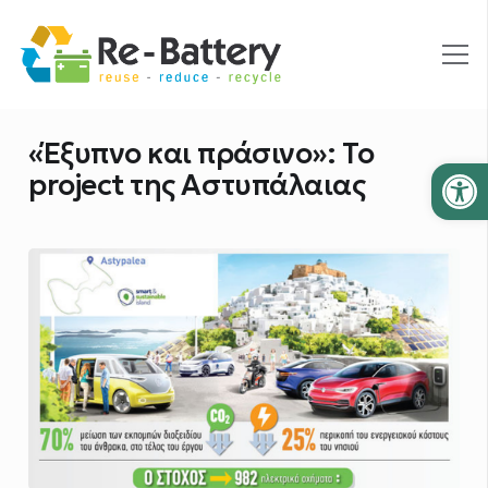
«Έξυπνο και πράσινο»: Το
Ανοίξτε
project της Αστυπάλαιας