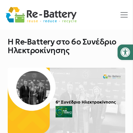
H Re-Battery στο 6ο Συνέδριο
Ανοίξτε
Ηλεκτροκίνησης