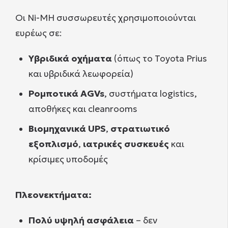
Οι Ni-MH συσσωρευτές χρησιμοποιούνται
ευρέως σε:
Υβριδικά οχήματα
(όπως το Toyota Prius
και υβριδικά λεωφορεία)
Ρομποτικά AGVs
, συστήματα logistics,
αποθήκες και cleanrooms
Βιομηχανικά UPS
,
στρατιωτικό
εξοπλισμό
,
ιατρικές συσκευές
και
κρίσιμες υποδομές
Πλεονεκτήματα:
Πολύ υψηλή ασφάλεια
– δεν