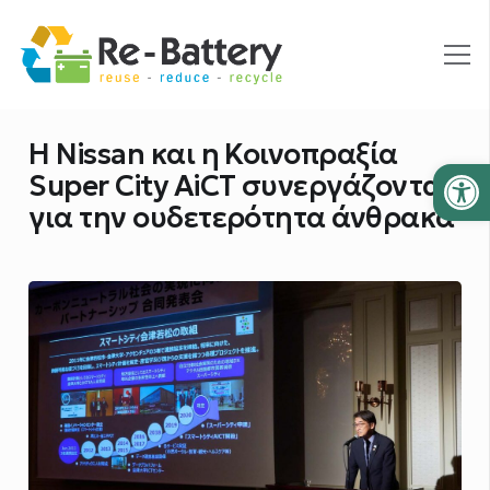
Η Nissan και η Κοινοπραξία
Ανοίξτε
Super City AiCT συνεργάζονται
για την ουδετερότητα άνθρακα