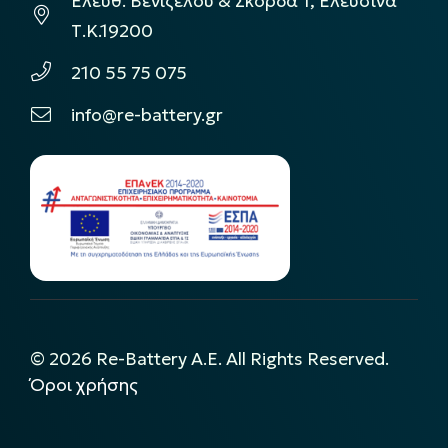
Ελεύθ. Βενιζέλου & Σκόρδα 1, Ελευσίνα
Τ.Κ.19200
210 55 75 075
info@re-battery.gr
©
2026
Re-Battery A.E. All Rights Reserved.
Όροι χρήσης