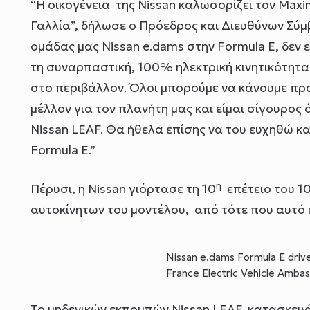
“Η οικογένεια της Nissan καλωσορίζει τον Maxi
Γαλλία”, δήλωσε ο Πρόεδρος και Διευθύνων Σύμβ
ομάδας μας Nissan e.dams στην Formula E, δεν ε
τη συναρπαστική, 100% ηλεκτρική κινητικότητα 
στο περιβάλλον. Όλοι μπορούμε να κάνουμε πρ
μέλλον για τον πλανήτη μας και είμαι σίγουρος 
Nissan LEAF. Θα ήθελα επίσης να του ευχηθώ κα
Formula E.”
η
Πέρυσι, η Nissan γιόρτασε τη 10
επέτειο του 1
αυτοκίνητων του μοντέλου, από τότε που αυτό
Nissan e.dams Formula E driv
France Electric Vehicle Amba
Το μηδενικών εκπομπών Nissan LEAF, κατασκευά