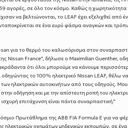
ε 59 αγορές, σε όλο τον κόσμο. Καθώς η χωρητικότητα
χισαν να βελτιώνονται, το LEAF έχει εξελιχθεί από έ
ανταποκρίνεται σε ένα ευρύ φάσμα αναγκών και τρόπ
-san για το θερμό του καλωσόρισμα στον συναρπαστ
ς Nissan France”, δήλωσε ο Maximilian Guenther, οδ
ω ακράδαντα ότι όλοι μπορούμε να κάνουμε περισσότε
ι οδηγώντας το 100% ηλεκτρικό Nissan LEAF, θέλω ν
των ηλεκτρικών αυτοκινήτων από τους οδηγούς. Μου
 στην οδήγηση και με την απίστευτη ροπή του ηλεκτρ
ισχυρή επιτάχυνση είναι πάντα συναρπαστική.”
κόσμιο Πρωτάθλημα της ABB FIA Formula E για να φέρ
ης ηλεκτρικών οχημάτων μηδενικών εκπομπών, σε ένα