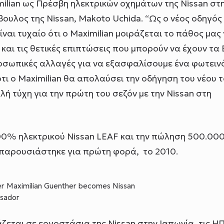
milian ως Πρέσβη ηλεκτρικών οχημάτων της Nissan στ
ουλος της Nissan, Makoto Uchida. “Ως ο νέος οδηγός
ίναι τυχαίο ότι o Maximilian μοιράζεται το πάθος μας 
και τις θετικές επιπτώσεις που μπορούν να έχουν τα 
οσωπικές αλλαγές για να εξασφαλίσουμε ένα φωτειν
ότι ο Maximilian θα απολαύσει την οδήγηση του νέου 
λή τύχη για την πρώτη του σεζόν με την Nissan στη
00% ηλεκτρικού Nissan LEAF και την πώληση 500.00
 παρουσιάστηκε για πρώτη φορά, το 2010.
er Maximilian Guenther becomes Nissan
ssador
ζεται σε εργοστάσια της Nissan στην Ιαπωνία, τις Η