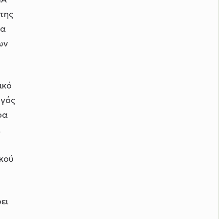
 της
να
ων
ικό
ηγός
ρα
α
ικού
ει