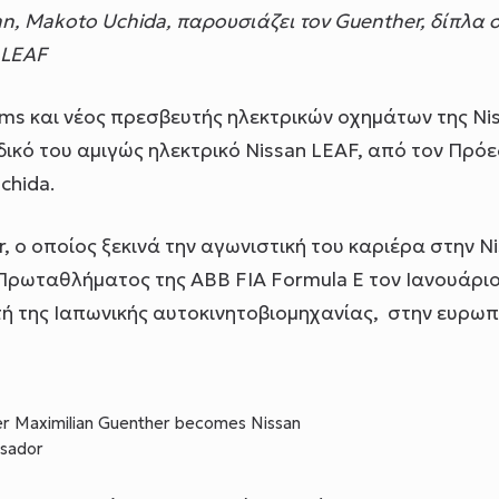
n, Makoto Uchida, παρουσιάζει τον Guenther, δίπλα 
 LEAF
ams και νέος πρεσβευτής ηλεκτρικών οχημάτων της Ni
 δικό του αμιγώς ηλεκτρικό Nissan LEAF, από τον Πρό
chida.
 ο οποίος ξεκινά την αγωνιστική του καριέρα στην N
Πρωταθλήματος της ABB FIA Formula E τον Ιανουάριο
ή της Ιαπωνικής αυτοκινητοβιομηχανίας, στην ευρωπ
er Maximilian Guenther becomes Nissan
ssador