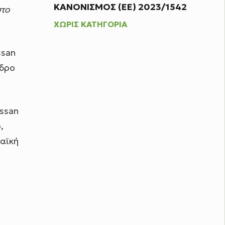
ΚΑΝΟΝΙΣΜΟΣ (ΕΕ) 2023/1542
στο
ΧΩΡΊΣ ΚΑΤΗΓΟΡΊΑ
ssan
εδρο
issan
,
αϊκή