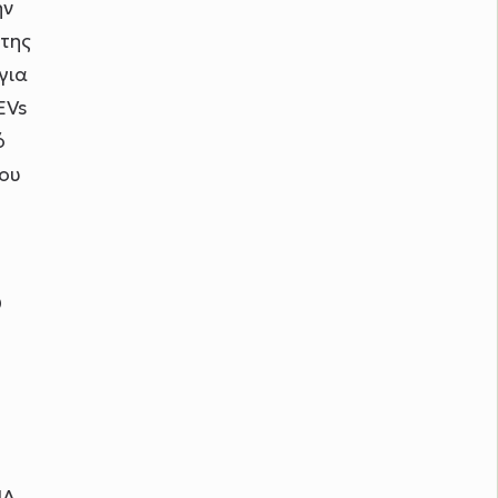
ην
 της
για
EVs
ό
του
0
ΠΑ