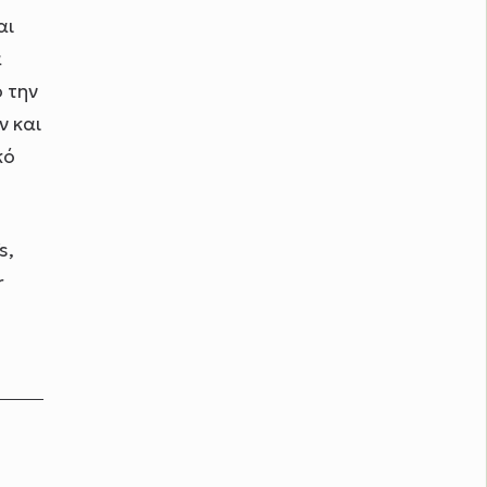
αι
α
 την
ν και
κό
s,
r