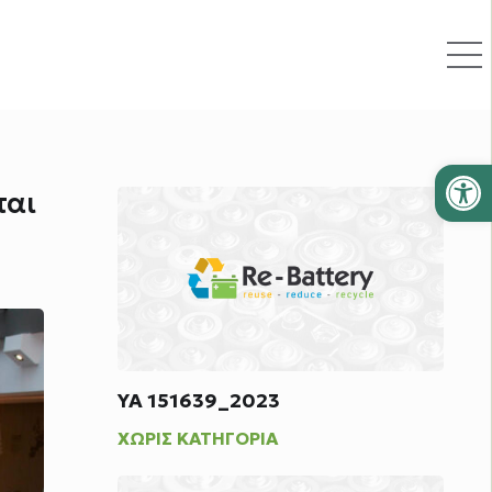
Ανοίξτε
ται
ΥΑ 151639_2023
ΧΩΡΊΣ ΚΑΤΗΓΟΡΊΑ