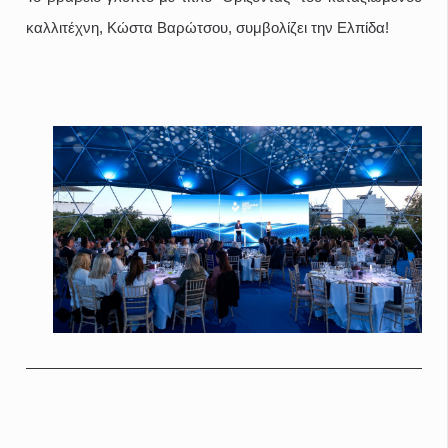
καλλιτέχνη, Κώστα Βαρώτσου, συμβολίζει την Ελπίδα!