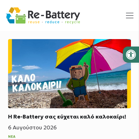
Ανοίξτε
Η Re-Battery σας εύχεται καλό καλοκαίρι!
6 Αυγούστου 2026
ΝΈΑ