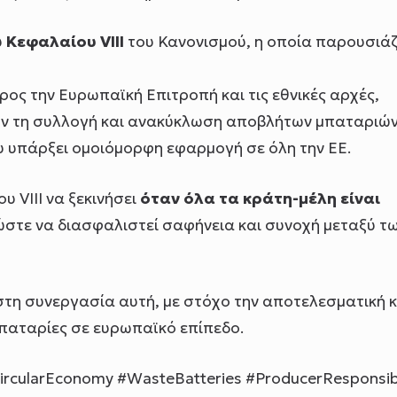
υ
Κεφαλαίου VIII
του Κανονισμού, η οποία παρουσιάζ
ρος την Ευρωπαϊκή Επιτροπή και τις εθνικές αρχές,
υν τη συλλογή και ανακύκλωση αποβλήτων μπαταριώ
υ υπάρξει ομοιόμορφη εφαρμογή σε όλη την ΕΕ.
 VIII να ξεκινήσει
όταν όλα τα κράτη-μέλη είναι
 ώστε να διασφαλιστεί σαφήνεια και συνοχή μεταξύ τ
η συνεργασία αυτή, με στόχο την αποτελεσματική κ
Μπαταρίες σε ευρωπαϊκό επίπεδο.
CircularEconomy #WasteBatteries #ProducerResponsibi