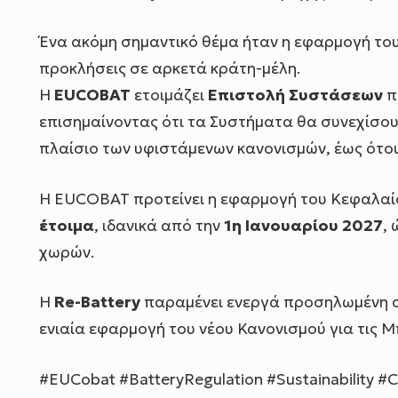
Ένα ακόμη σημαντικό θέμα ήταν η εφαρμογή το
προκλήσεις σε αρκετά κράτη-μέλη.
Η
EUCOBAT
ετοιμάζει
Επιστολή Συστάσεων
π
επισημαίνοντας ότι τα Συστήματα θα συνεχίσο
πλαίσιο των υφιστάμενων κανονισμών, έως ότο
Η EUCOBAT προτείνει η εφαρμογή του Κεφαλαίου
έτοιμα
, ιδανικά από την
1η Ιανουαρίου 2027
,
χωρών.
Η
Re-Battery
παραμένει ενεργά προσηλωμένη στ
ενιαία εφαρμογή του νέου Κανονισμού για τις 
#EUCobat #BatteryRegulation #Sustainability #