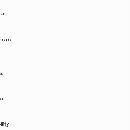
ει
ν στο
ων
αι
lity