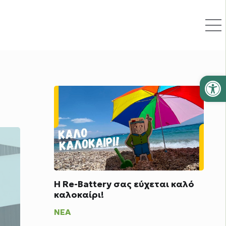
Ανοίξτε
Η Re-Battery σας εύχεται καλό
καλοκαίρι!
ΝΈΑ