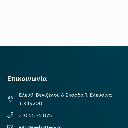
Επικοινωνία
Ελεύθ. Βενιζέλου & Σκόρδα 1, Ελευσίνα
Τ.Κ.19200
210 55 75 075
info@re-battery.gr