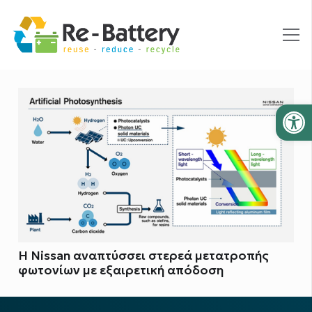
Ανοίξτε
Η Nissan αναπτύσσει στερεά μετατροπής
φωτονίων με εξαιρετική απόδοση