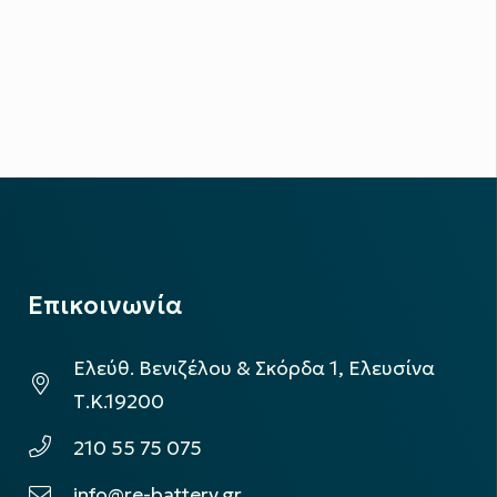
Επικοινωνία
Ελεύθ. Βενιζέλου & Σκόρδα 1, Ελευσίνα
Τ.Κ.19200
210 55 75 075
info@re-battery.gr