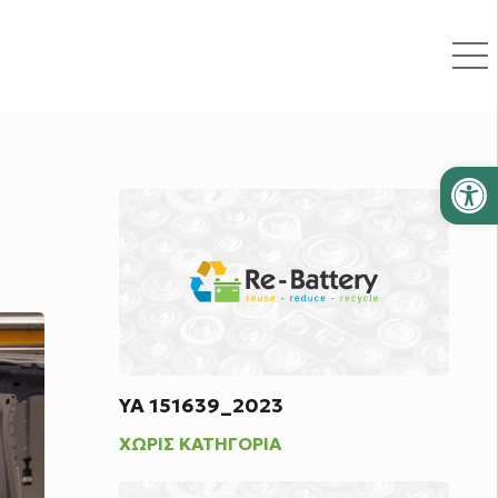
Ανοίξτε
ΥΑ 151639_2023
ΧΩΡΊΣ ΚΑΤΗΓΟΡΊΑ