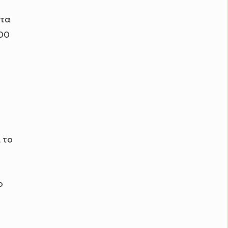
 τα
000
 το
ο