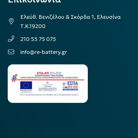
Ελεύθ. Βενιζέλου & Σκόρδα 1, Ελευσίνα
Τ.Κ.19200
210 55 75 075
info@re-battery.gr