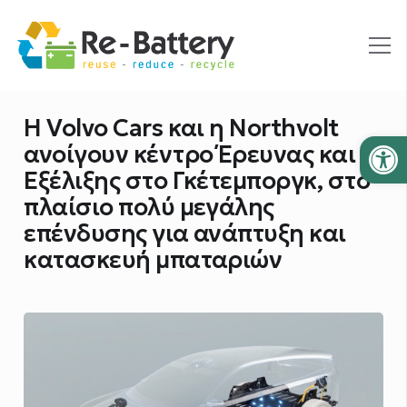
Η Volvo Cars και η Northvolt
Ανοίξτε
ανοίγουν κέντρο Έρευνας και
Εξέλιξης στο Γκέτεμποργκ, στο
πλαίσιο πολύ μεγάλης
επένδυσης για ανάπτυξη και
κατασκευή μπαταριών