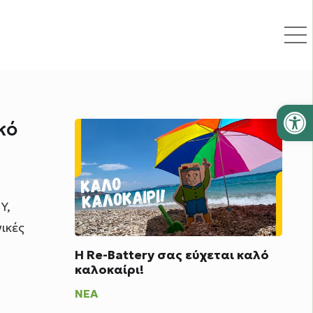
Ανοίξτε
κό
Y,
ικές
Η Re-Battery σας εύχεται καλό
καλοκαίρι!
ΝΈΑ