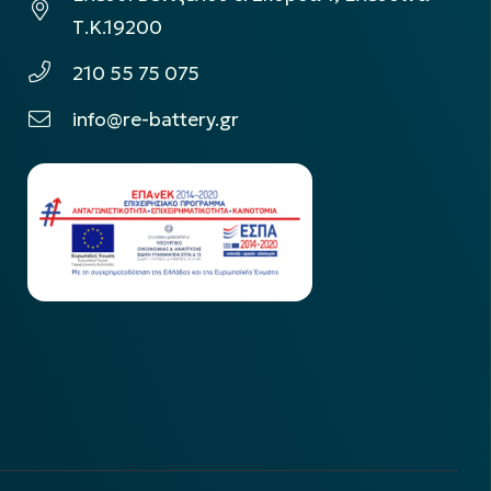
Τ.Κ.19200
210 55 75 075
info@re-battery.gr