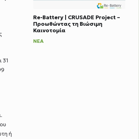
Re-Battery | CRUSADE Project –
Προωθώντας τη Βιώσιμη
Καινοτομία
ς
ΝΈΑ
ι 31
99
.
που
ώτη ή