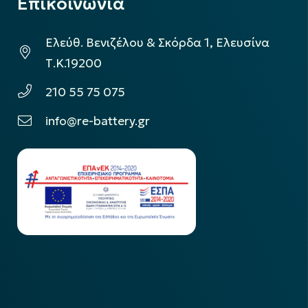
Επικοινωνία
Ελεύθ. Βενιζέλου & Σκόρδα 1, Ελευσίνα
Τ.Κ.19200
210 55 75 075
info@re-battery.gr