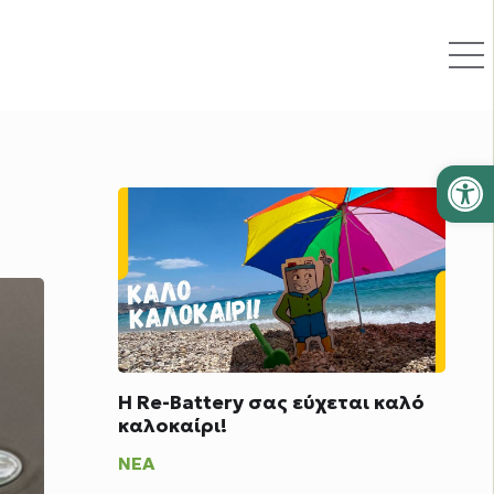
Ανοίξτε
Η Re-Battery σας εύχεται καλό
καλοκαίρι!
ΝΈΑ