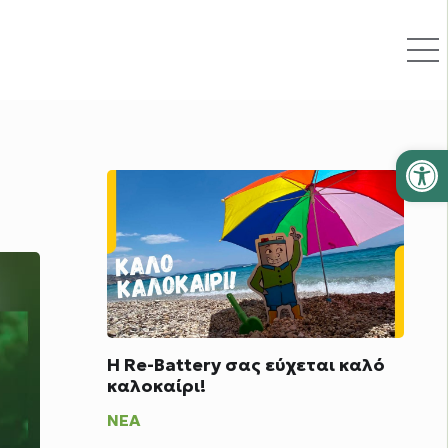
Ανοίξτε
Η Re-Battery σας εύχεται καλό
καλοκαίρι!
ΝΈΑ