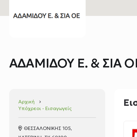
ΑΔΑΜΙΔΟΥ Ε. & ΣΙΑ Ο
Ει
Αρχική
keyboard_arrow_right
Υπόχρεοι - Εισαγωγείς
ΘΕΣΣΑΛΟΝΙΚΗΣ 105,