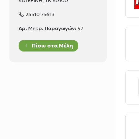
ΚΑΤΕΡΙΝΗ, TK 60100
23510 75613
Αρ. Μητρ. Παραγωγών:
97
Πίσω στα Μέλη
keyboard_arrow_left