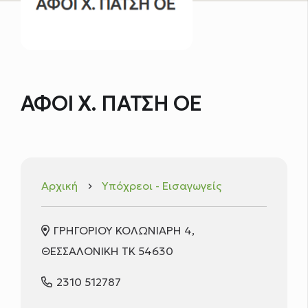
ΑΦΟΙ Χ. ΠΑΤΣΗ ΟΕ
Αρχική
Υπόχρεοι - Εισαγωγείς
keyboard_arrow_right
ΓΡΗΓΟΡΙΟΥ ΚΟΛΩΝΙΑΡΗ 4,
ΘΕΣΣΑΛΟΝΙΚΗ ΤΚ 54630
2310 512787