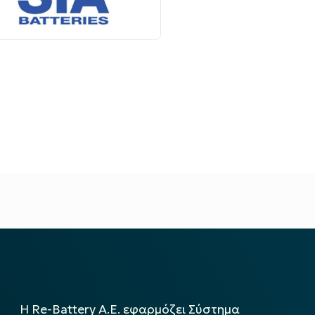
Η Re-Battery Α.Ε. εφαρμόζει Σύστημα