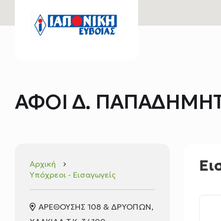
ΑΦΟΙ Δ. ΠΑΠΑΔΗΜΗΤ
Ει
Αρχική
keyboard_arrow_right
Υπόχρεοι - Εισαγωγείς
ΑΡΕΘΟΥΣΗΣ 108 & ΔΡΥΟΠΩΝ,