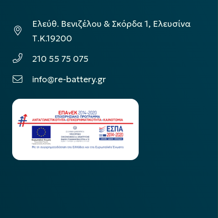
Ελεύθ. Βενιζέλου & Σκόρδα 1, Ελευσίνα
Τ.Κ.19200
210 55 75 075
info@re-battery.gr