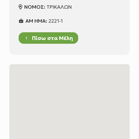
ΝΟΜΟΣ:
ΤΡΙΚΑΛΩΝ
ΑΜ ΗΜΑ:
2221-1
badge
Πίσω στα Μέλη
keyboard_arrow_left