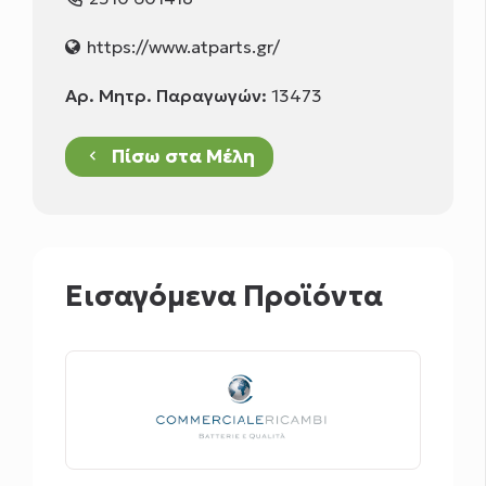
https://www.atparts.gr/
Αρ. Μητρ. Παραγωγών:
13473
Πίσω στα Μέλη
keyboard_arrow_left
Εισαγόμενα Προϊόντα