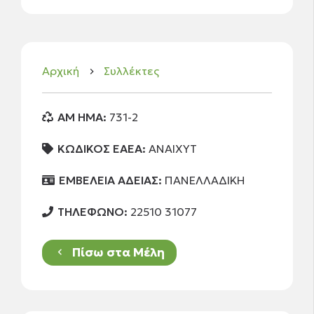
Αρχική
Συλλέκτες
keyboard_arrow_right
AM HMA:
731-2
ΚΩΔΙΚΟΣ ΕΑΕΑ:
ΑΝΑΙΧΥΤ
ΕΜΒΕΛΕΙΑ ΑΔΕΙΑΣ:
ΠΑΝΕΛΛΑΔΙΚΗ
ΤΗΛΕΦΩΝΟ:
22510 31077
Πίσω στα Μέλη
keyboard_arrow_left