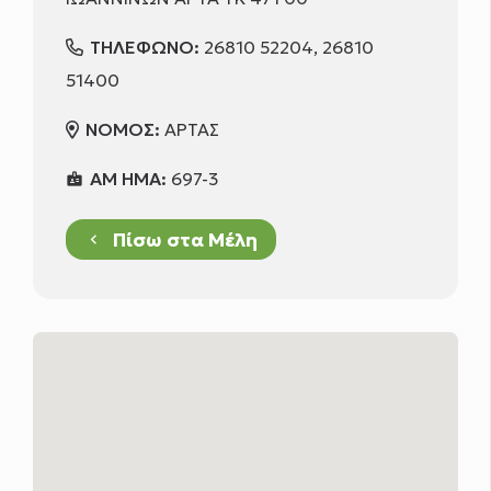
ΤΗΛΕΦΩΝΟ:
26810 52204, 26810
51400
ΝΟΜΟΣ:
ΑΡΤΑΣ
ΑΜ ΗΜΑ:
697-3
badge
Πίσω στα Μέλη
keyboard_arrow_left