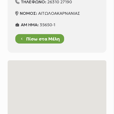
ΤΗΛΕΦΩΝΟ:
26310 27190
ΝΟΜΟΣ:
ΑΙΤΩΛΟΑΚΑΡΝΑΝΙΑΣ
ΑΜ ΗΜΑ:
35650-1
badge
Πίσω στα Μέλη
keyboard_arrow_left