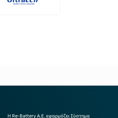
Η Re-Battery Α.Ε. εφαρμόζει Σύστημα