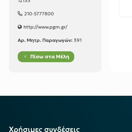
12133
210-5777800
http://www.pgm.gr/
Αρ. Μητρ. Παραγωγών:
391
Πίσω στα Μέλη
keyboard_arrow_left
Χρήσιμες συνδέσεις