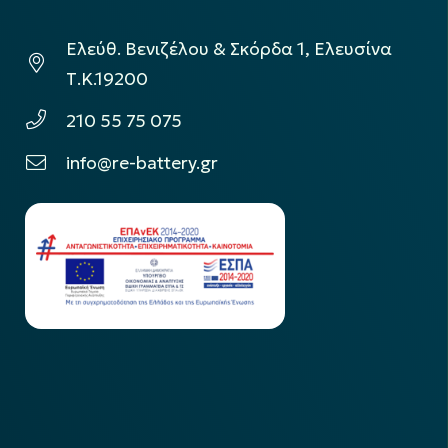
Ελεύθ. Βενιζέλου & Σκόρδα 1, Ελευσίνα
Τ.Κ.19200
210 55 75 075
info@re-battery.gr