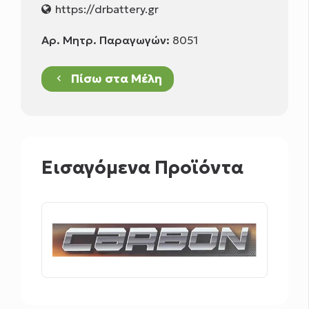
https://drbattery.gr
Αρ. Μητρ. Παραγωγών:
8051
Πίσω στα Μέλη
keyboard_arrow_left
Εισαγόμενα Προϊόντα