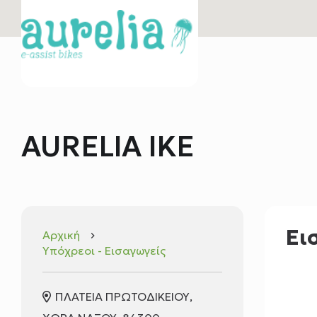
AURELIA IKE
Ει
Αρχική
keyboard_arrow_right
Υπόχρεοι - Εισαγωγείς
ΠΛΑΤΕΙΑ ΠΡΩΤΟΔΙΚΕΙΟΥ,