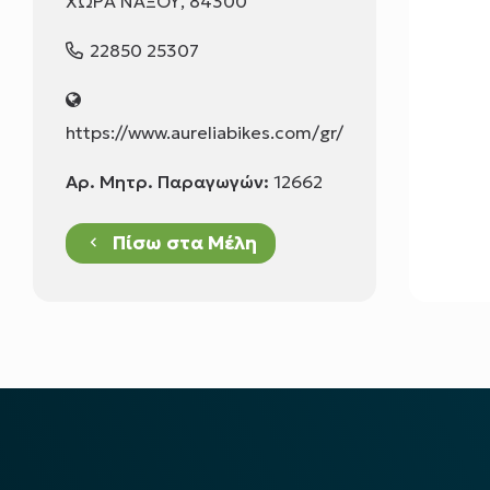
ΧΩΡΑ ΝΑΞΟΥ, 84300
22850 25307
https://www.aureliabikes.com/gr/
Αρ. Μητρ. Παραγωγών:
12662
Πίσω στα Μέλη
keyboard_arrow_left