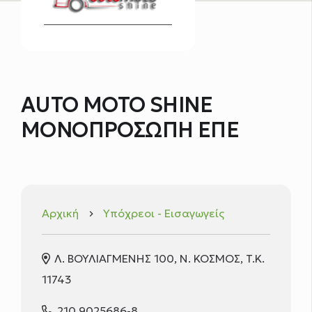
AUTO MOTO SHINE
ΜΟΝΟΠΡΟΣΩΠΗ ΕΠΕ
Αρχική
Υπόχρεοι - Εισαγωγείς
keyboard_arrow_right
Λ. ΒΟΥΛΙΑΓΜΕΝΗΣ 100, Ν. ΚΟΣΜΟΣ, T.K.
11743
210 9025686-8