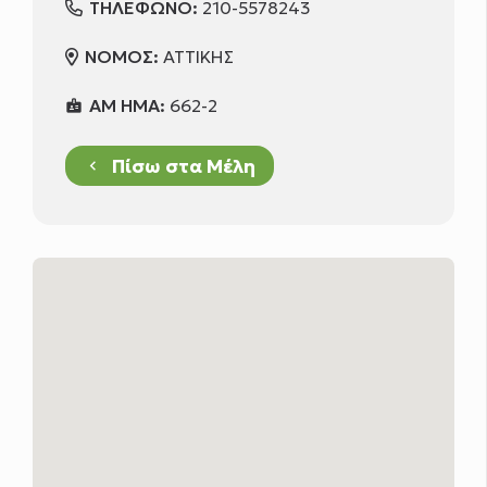
ΤΗΛΕΦΩΝΟ:
210-5578243
ΝΟΜΟΣ:
ΑΤΤΙΚΗΣ
ΑΜ ΗΜΑ:
662-2
badge
Πίσω στα Μέλη
keyboard_arrow_left