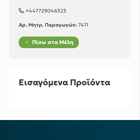
+447729046323
Αρ. Μητρ. Παραγωγών:
7411
Πίσω στα Μέλη
keyboard_arrow_left
Εισαγόμενα Προϊόντα