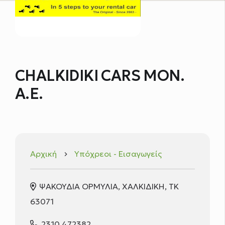
CHALKIDIKI CARS ΜΟΝ.
Α.Ε.
Αρχική
Υπόχρεοι - Εισαγωγείς
keyboard_arrow_right
ΨΑΚΟΥΔΙΑ ΟΡΜΥΛΙΑ, ΧΑΛΚΙΔΙΚΗ, ΤΚ
63071
2310 472382