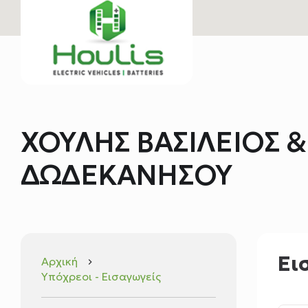
ΧΟΥΛΗΣ ΒΑΣΙΛΕΙΟΣ & 
ΔΩΔΕΚΑΝΗΣΟΥ
Ει
Αρχική
keyboard_arrow_right
Υπόχρεοι - Εισαγωγείς