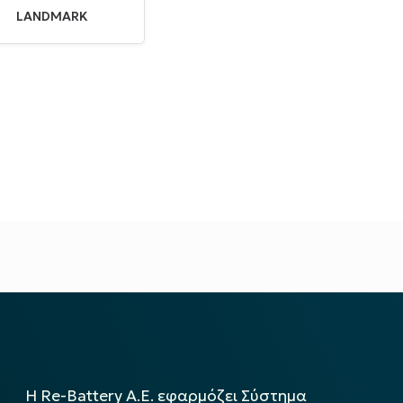
LANDMARK
Η Re-Battery Α.Ε. εφαρμόζει Σύστημα