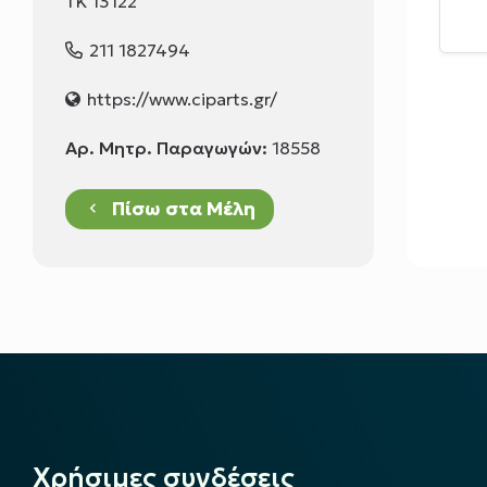
ΤΚ 13122
211 1827494
https://www.ciparts.gr/
Αρ. Μητρ. Παραγωγών:
18558
Πίσω στα Μέλη
keyboard_arrow_left
Χρήσιμες συνδέσεις