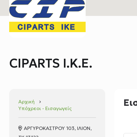
CIPARTS Ι.Κ.Ε.
Ει
Αρχική
keyboard_arrow_right
Υπόχρεοι - Εισαγωγείς
ΑΡΓΥΡΟΚΑΣΤΡΟΥ 103, ΙΛΙΟΝ,