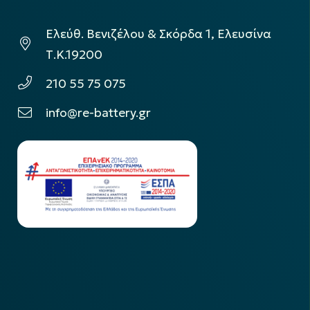
Ελεύθ. Βενιζέλου & Σκόρδα 1, Ελευσίνα
Τ.Κ.19200
210 55 75 075
info@re-battery.gr