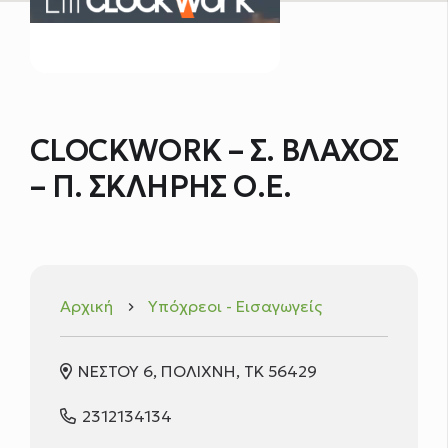
CLOCKWORK – Σ. ΒΛΑΧΟΣ
– Π. ΣΚΛΗΡΗΣ Ο.Ε.
Αρχική
Υπόχρεοι - Εισαγωγείς
keyboard_arrow_right
ΝΕΣΤΟΥ 6, ΠΟΛΙΧΝΗ, ΤΚ 56429
2312134134