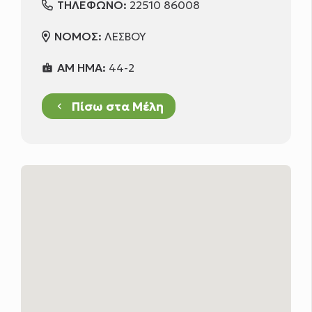
ΤΗΛΕΦΩΝΟ:
22510 86008
ΝΟΜΟΣ:
ΛΕΣΒΟΥ
ΑΜ ΗΜΑ:
44-2
badge
Πίσω στα Μέλη
keyboard_arrow_left