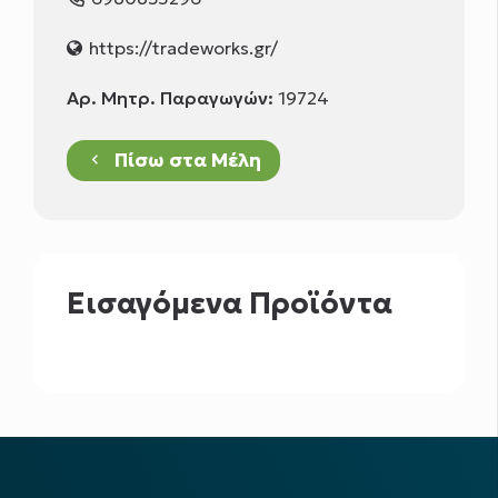
https://tradeworks.gr/
Αρ. Μητρ. Παραγωγών:
19724
Πίσω στα Μέλη
keyboard_arrow_left
Εισαγόμενα Προϊόντα