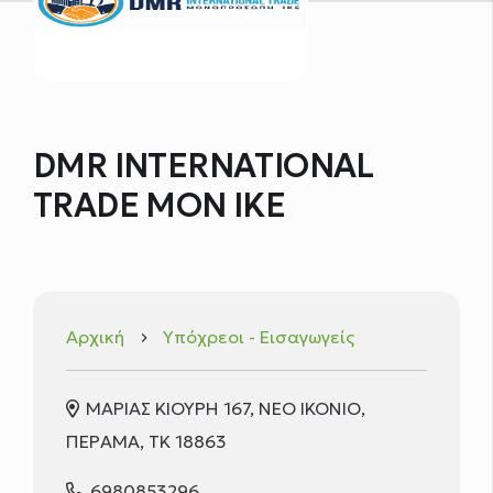
DMR INTERNATIONAL
TRADE ΜΟΝ ΙΚΕ
Αρχική
Υπόχρεοι - Εισαγωγείς
keyboard_arrow_right
ΜΑΡΙΑΣ ΚΙΟΥΡΗ 167, ΝΕΟ ΙΚΟΝΙΟ,
ΠΕΡΑΜΑ, ΤΚ 18863
6980853296