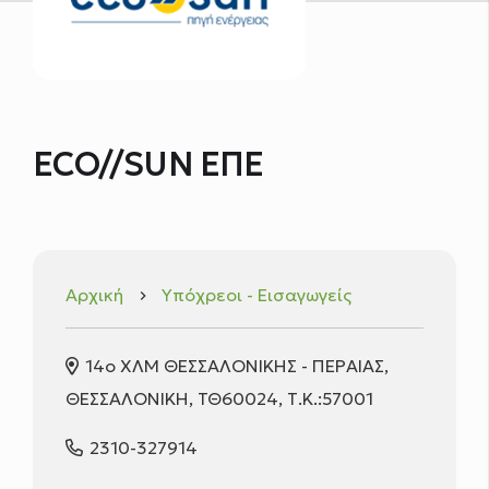
ECO//SUN ΕΠΕ
Αρχική
Υπόχρεοι - Εισαγωγείς
keyboard_arrow_right
14ο ΧΛΜ ΘΕΣΣΑΛΟΝΙΚΗΣ - ΠΕΡΑΙΑΣ,
ΘΕΣΣΑΛΟΝΙΚΗ, ΤΘ60024, Τ.Κ.:57001
2310-327914