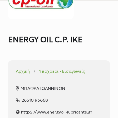
ENERGY OIL C.P. ΙΚΕ
Αρχική
Υπόχρεοι - Εισαγωγείς
keyboard_arrow_right
ΜΠΑΦΡΑ ΙΩΑΝΝΙΝΩΝ
26510 93668
httpS://www.energyoil-lubricants.gr