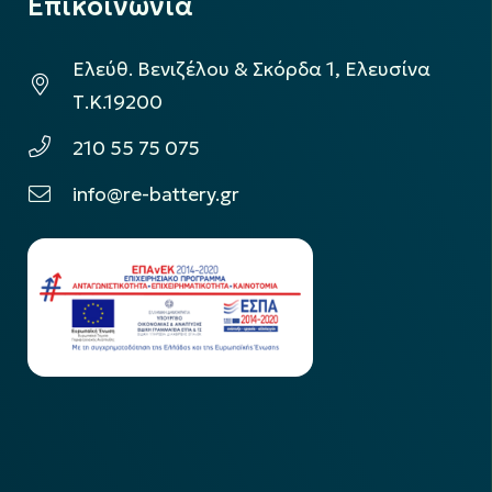
Επικοινωνία
Ελεύθ. Βενιζέλου & Σκόρδα 1, Ελευσίνα
Τ.Κ.19200
210 55 75 075
info@re-battery.gr