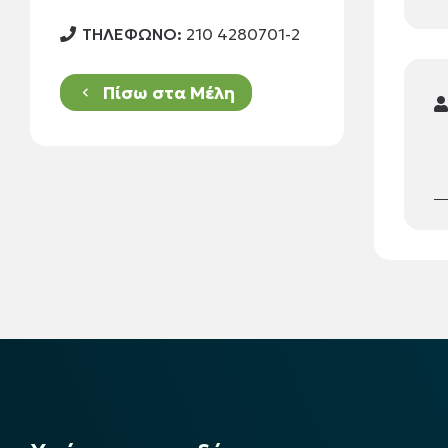
ΤΗΛΕΦΩΝΟ:
210 4280701-2
Πίσω στα Μέλη
keyboard_arrow_left