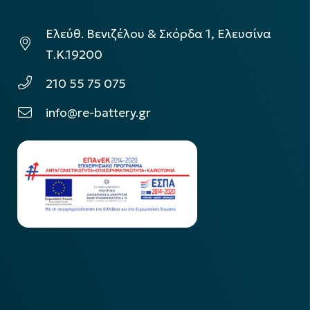
Ελεύθ. Βενιζέλου & Σκόρδα 1, Ελευσίνα
Τ.Κ.19200
210 55 75 075
info@re-battery.gr