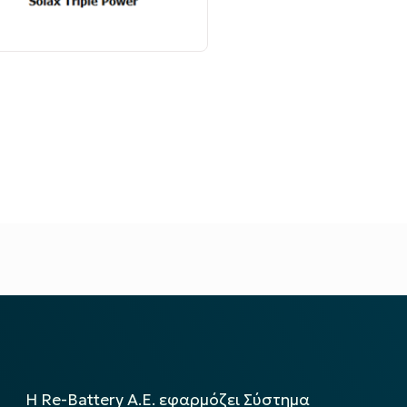
Η Re-Battery Α.Ε. εφαρμόζει Σύστημα