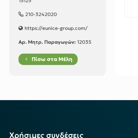
15125
210-3242020
https://eunice-group.com/
Αρ. Μητρ. Παραγωγών:
12035
Πίσω στα Μέλη
keyboard_arrow_left
Χρήσιμες συνδέσεις