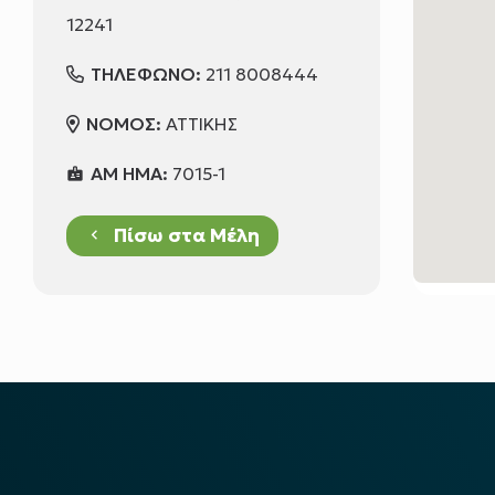
12241
ΤΗΛΕΦΩΝΟ:
211 8008444
ΝΟΜΟΣ:
ΑΤΤΙΚΗΣ
ΑΜ ΗΜΑ:
7015-1
badge
Πίσω στα Μέλη
keyboard_arrow_left