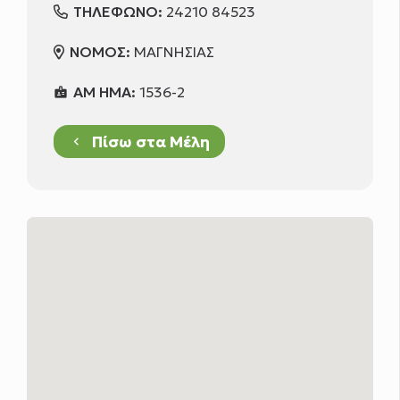
ΤΗΛΕΦΩΝΟ:
24210 84523
ΝΟΜΟΣ:
ΜΑΓΝΗΣΙΑΣ
ΑΜ ΗΜΑ:
1536-2
badge
Πίσω στα Μέλη
keyboard_arrow_left