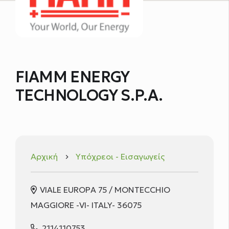
FIAMM ENERGY
TECHNOLOGY S.P.A.
Αρχική
Υπόχρεοι - Εισαγωγείς
keyboard_arrow_right
VIALE EUROPA 75 / MONTECCHIO
MAGGIORE -VI- ITALY- 36075
2114110753