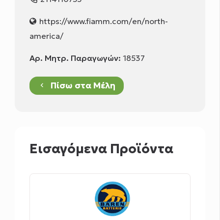
https://www.fiamm.com/en/north-
america/
Αρ. Μητρ. Παραγωγών:
18537
Πίσω στα Μέλη
keyboard_arrow_left
Εισαγόμενα Προϊόντα