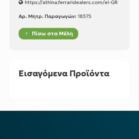
https://athina.ferraridealers.com/el-GR
Αρ. Μητρ. Παραγωγών:
18375
Πίσω στα Μέλη
keyboard_arrow_left
Εισαγόμενα Προϊόντα